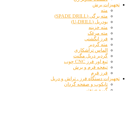
تجهیزات برش
مته
مته برگی (SPADE DRILL)
یودریل (U-DRILL)
مته خزینه
مته مرغک
فرز انگشتی
مته گردبر
الماس تراشکاری
گردبر دریل مگنت
تیغ اور فرز CNC چوب
تیغچه فرم و برش
فرز فرم
تجهیزات دستگاه فرز ، تراش و دریل
تایکوپ و صفحه گردان
گیره صنعتی
چهار نظام و سه نظام و شش نظام دستگاه
سه نظام دریل
قلاویز گیر
مهره کولت
روبند قالب
تجهیزات قلاویز کاری و برقوکاری
قلاویز ماشینی