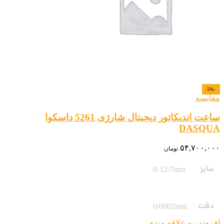
-5%
مقایسه
ساعت اندیکاتور دیجیتال شارژی 5261 داسکوا
DASQUA
۵۴,۷۰۰,۰۰۰
تومان
سایز
0-12/7mm
دقت
0/0002mm
افزودن به علاقه مندی