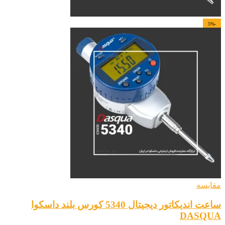
-5%
مقایسه
ساعت اندیکاتور دیجیتال 5340 کورس بلند داسکوا
DASQUA