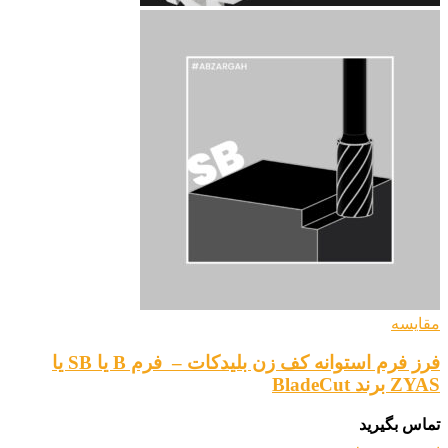
مقایسه
فرز فرم استوانه کف زن بلیدکات – فرم B یا SB یا
ZYAS برند BladeCut
تماس بگیرید