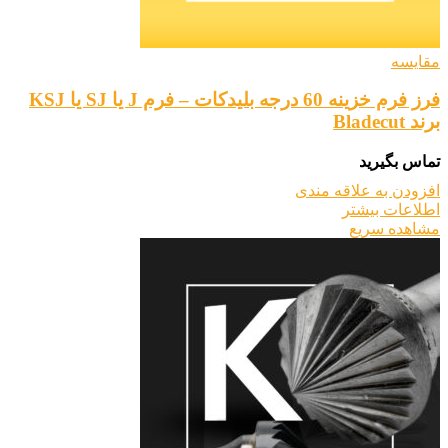
مقایسه
فرز فرم خزینه 60 درجه بلیدکات – فرم J یا SJ یا KSJ
برند Bladecut
تماس بگیرید
افزودن به علاقه مندی
اطلاعات بیشتر
مشاهده سریع