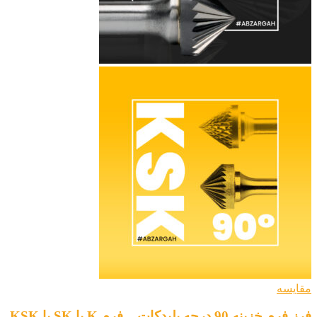
مقایسه
فرز فرم خزینه 90 درجه بلیدکات – فرم K یا SK یا KSK