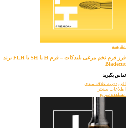
مقایسه
فرز فرم تخم مرغی بلیدکات – فرم H یا SH یا FLH برند
Bladecut
تماس بگیرید
افزودن به علاقه مندی
اطلاعات بیشتر
مشاهده سریع