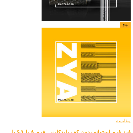
-5%
مقایسه
فرز فرم استوانه بدون کف بلیدکات – فرم A یا SA یا