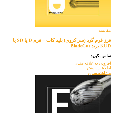
مقایسه
فرز فرم گرد (سر کروی) بلید کات – فرم D یا SD یا
KUD برند BladeCut
تماس بگیرید
افزودن به علاقه مندی
اطلاعات بیشتر
مشاهده سریع