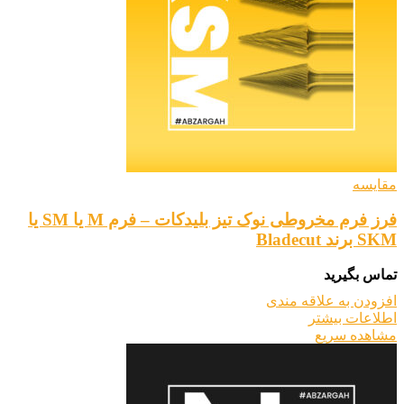
مقایسه
فرز فرم مخروطی نوک تیز بلیدکات – فرم M یا SM یا
SKM برند Bladecut
تماس بگیرید
افزودن به علاقه مندی
اطلاعات بیشتر
مشاهده سریع