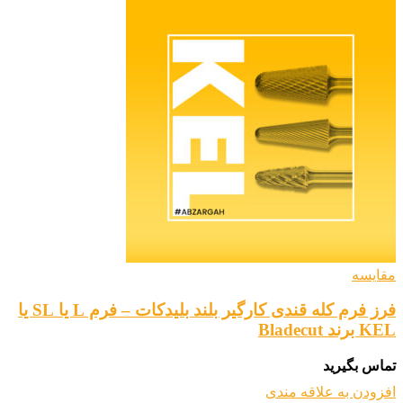
مقایسه
فرز فرم کله قندی کارگیر بلند بلیدکات – فرم L یا SL یا
KEL برند Bladecut
تماس بگیرید
افزودن به علاقه مندی