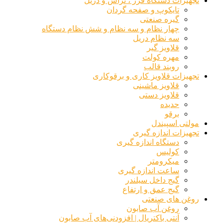
تجهیزات دستگاه فرز ، تراش و دریل
تایکوپ و صفحه گردان
گیره صنعتی
چهار نظام و سه نظام و شش نظام دستگاه
سه نظام دریل
قلاویز گیر
مهره کولت
روبند قالب
تجهیزات قلاویز کاری و برقوکاری
قلاویز ماشینی
قلاویز دستی
حدیده
برقو
مولتی اسپیندل
تجهیزات اندازه گیری
دستگاه اندازه گیری
کولیس
میکرومتر
ساعت اندازه گیری
گیج داخل سیلندر
گیج عمق و ارتفاع
روغن های صنعتی
روغن آب صابون
آنتی باکتریال | افزودنی‌های آب صابون