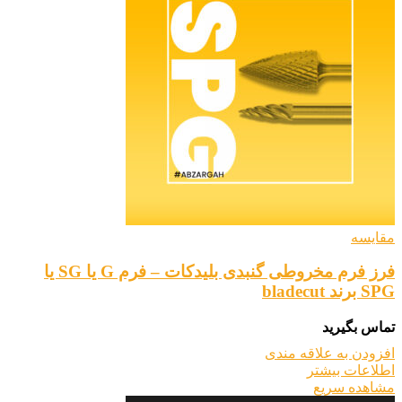
مقایسه
فرز فرم مخروطی گنبدی بلیدکات – فرم G یا SG یا
SPG برند bladecut
تماس بگیرید
افزودن به علاقه مندی
اطلاعات بیشتر
مشاهده سریع