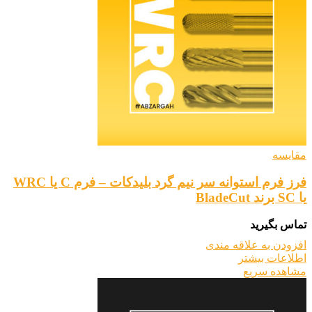
مقایسه
فرز فرم استوانه سر نیم گرد بلیدکات – فرم C یا WRC
یا SC برند BladeCut
تماس بگیرید
افزودن به علاقه مندی
اطلاعات بیشتر
مشاهده سریع