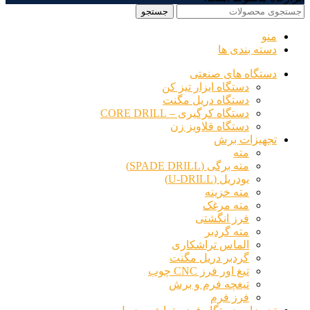
جستجو
منو
دسته بندی ها
دستگاه های صنعتی
دستگاه ابزار تیز کن
دستگاه دریل مگنت
دستگاه کرگیری – CORE DRILL
دستگاه قلاویز زن
تجهیزات برش
مته
مته برگی (SPADE DRILL)
یودریل (U-DRILL)
مته خزینه
مته مرغک
فرز انگشتی
مته گردبر
الماس تراشکاری
گردبر دریل مگنت
تیغ اور فرز CNC چوب
تیغچه فرم و برش
فرز فرم