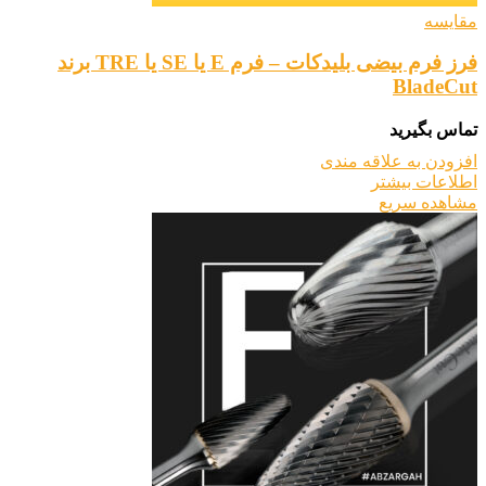
مقایسه
فرز فرم بیضی بلیدکات – فرم E یا SE یا TRE برند
BladeCut
تماس بگیرید
افزودن به علاقه مندی
اطلاعات بیشتر
مشاهده سریع