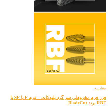
مقایسه
فرز فرم مخروطی سر گرد بلیدکات – فرم F یا SF یا
RBF برند BladeCut