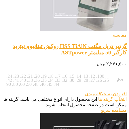
مقایسه
گردبر دریل مگنت HSS TiAlN روکش تیتانیوم نیترید
کارگیر 50 میلیمتر ASTpower
۲,۲۷۱,۵۰۰
تومان
,
24
,
23
,
22
,
21
,
20
,
19
,
18
,
17
,
16
,
15
,
14
,
13
,
12
,
100
قطر
,
42
,
41
,
40
,
38
,
36
,
35
,
34
,
33
,
32
,
30
,
29
,
28
,
27
,
26
,
25
90
,
80
,
60
,
50
,
48
,
46
,
45
,
44
افزودن به علاقه مندی
انتخاب گزینه ها
این محصول دارای انواع مختلفی می باشد. گزینه ها
ممکن است در صفحه محصول انتخاب شوند
مشاهده سریع