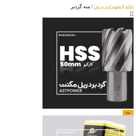
خانه
/
تجهیزات برش
/
مته گردبر
-5%