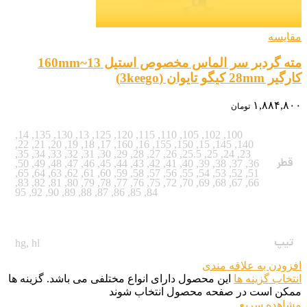
مقایسه
مته گردبر سر الماس مخصوص استیل 13~160mm
کارگیر 28mm کیگو تایوان (3keego)
۱,۸۸۴,۸۰۰
تومان
,
14
,
135
,
130
,
13
,
125
,
120
,
115
,
110
,
105
,
102
,
100
,
22
,
21
,
20
,
19
,
18
,
17
,
160
,
16
,
155
,
150
,
15
,
145
,
140
,
35
,
34
,
33
,
32
,
31
,
30
,
29
,
28
,
27
,
26
,
25.5
,
25
,
24
,
23
قطر
,
50
,
49
,
48
,
47
,
46
,
45
,
44
,
43
,
42
,
41
,
40
,
39
,
38
,
37
,
36
,
65
,
64
,
63
,
62
,
61
,
60
,
59
,
58
,
57
,
56
,
55
,
54
,
53
,
52
,
51
,
83
,
82
,
81
,
80
,
79
,
78
,
77
,
76
,
75
,
72
,
70
,
69
,
68
,
67
,
66
95
,
92
,
90
,
89
,
88
,
87
,
86
,
85
,
84
تیپ
hg
,
hl
افزودن به علاقه مندی
انتخاب گزینه ها
این محصول دارای انواع مختلفی می باشد. گزینه ها
ممکن است در صفحه محصول انتخاب شوند
مشاهده سریع