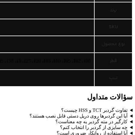
برند
SKU
نوع محصول
قطر
100، 102، 105، 110، 115، 120، 125، 13، 130، 135، 14، 140، 145، 15، 150، 155، 16، 160، 17، 18، 19، 20، 21، 22، 23، 24، 25، 26، 27، 28، 29، 30، 31، 32، 33، 34، 35، 36، 37، 38، 39، 40، 41، 42، 43، 44، 45، 46، 47، 48، 49، 50، 51، 52، 53، 54، 55، 56، 57، 58، 59، 60، 61، 62، 63، 64، 65، 66، 67، 68، 69، 70، 72، 75، 76، 77، 78، 79، 80، 81، 82، 83، 84، 85، 86، 87، 88، 89، 90، 92، 95، 25.5
تیپ
سؤالات متداول
تفاوت گردبر TCT و HSS چیست؟
آیا این گردبرها روی دریل دستی قابل نصب هستند؟
کارگیر در مته گردبر به چه معناست؟
چه سایزی از گردبر را انتخاب کنم؟
آیا استفاده از روانکار ضروری است؟