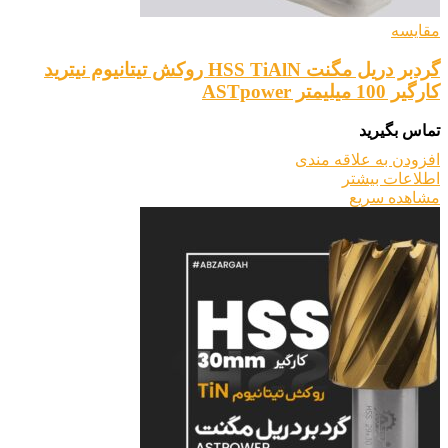
مقایسه
گردبر دریل مگنت HSS TiAlN روکش تیتانیوم نیترید
کارگیر 100 میلیمتر ASTpower
تماس بگیرید
افزودن به علاقه مندی
اطلاعات بیشتر
مشاهده سریع