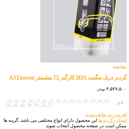
مقایسه
گردبر دریل مگنت HSS کارگیر 75 میلیمتر ASTpower
۳,۵۴۷,۵۰۰
تومان
,
34
,
32
,
30
,
28
,
27
,
26
,
25
,
24
,
23
,
22
,
21
,
20
,
19
,
18
,
16
قطر
50
,
45
,
40
,
39
,
38
,
36
,
35
افزودن به علاقه مندی
انتخاب گزینه ها
این محصول دارای انواع مختلفی می باشد. گزینه ها
ممکن است در صفحه محصول انتخاب شوند