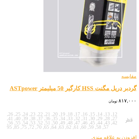
مقایسه
گردبر دریل مگنت HSS کارگیر 50 میلیمتر ASTpower
۸۱۷,۰۰۰
تومان
,
26
,
25
,
24
,
23
,
22
,
21
,
20
,
19
,
18
,
17
,
16
,
15
,
14
,
13
,
12
,
41
,
40
,
39
,
38
,
37
,
36
,
35
,
34
,
33
,
32
,
31
,
30
,
29
,
28
,
27
قطر
,
56
,
55
,
54
,
53
,
52
,
51
,
50
,
49
,
48
,
47
,
46
,
45
,
44
,
43
,
42
95
,
85
,
75
,
72
,
70
,
65
,
64
,
63
,
62
,
61
,
60
,
59
,
58
,
57
افزودن به علاقه مندی