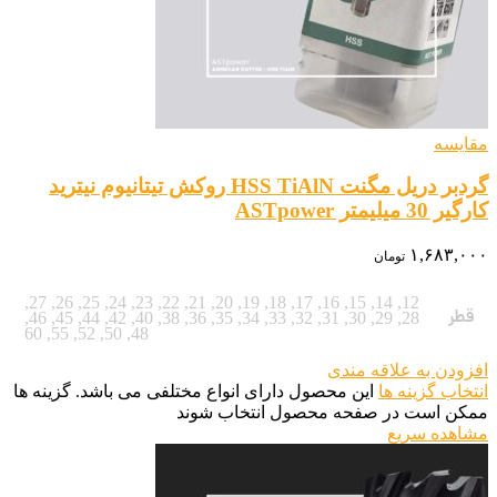
مقایسه
گردبر دریل مگنت HSS TiAlN روکش تیتانیوم نیترید
کارگیر 30 میلیمتر ASTpower
۱,۶۸۳,۰۰۰
تومان
,
27
,
26
,
25
,
24
,
23
,
22
,
21
,
20
,
19
,
18
,
17
,
16
,
15
,
14
,
12
قطر
,
46
,
45
,
44
,
42
,
40
,
38
,
36
,
35
,
34
,
33
,
32
,
31
,
30
,
29
,
28
60
,
55
,
52
,
50
,
48
افزودن به علاقه مندی
انتخاب گزینه ها
این محصول دارای انواع مختلفی می باشد. گزینه ها
ممکن است در صفحه محصول انتخاب شوند
مشاهده سریع