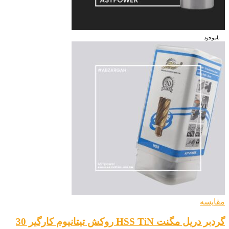
ناموجود
مقایسه
گردبر دریل مگنت HSS TiN روکش تیتانیوم کارگیر 30