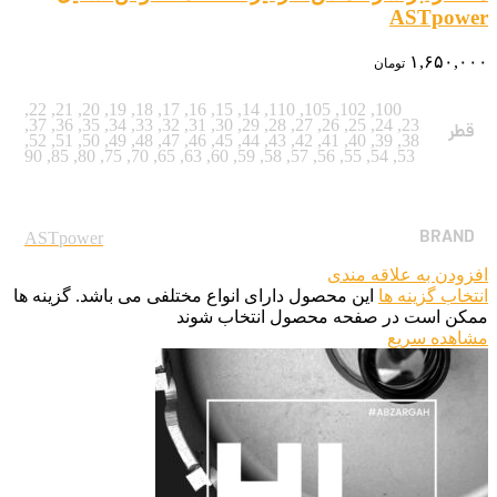
ASTpower
۱,۶۵۰,۰۰۰
تومان
,
22
,
21
,
20
,
19
,
18
,
17
,
16
,
15
,
14
,
110
,
105
,
102
,
100
,
37
,
36
,
35
,
34
,
33
,
32
,
31
,
30
,
29
,
28
,
27
,
26
,
25
,
24
,
23
قطر
,
52
,
51
,
50
,
49
,
48
,
47
,
46
,
45
,
44
,
43
,
42
,
41
,
40
,
39
,
38
90
,
85
,
80
,
75
,
70
,
65
,
63
,
60
,
59
,
58
,
57
,
56
,
55
,
54
,
53
BRAND
ASTpower
افزودن به علاقه مندی
انتخاب گزینه ها
این محصول دارای انواع مختلفی می باشد. گزینه ها
ممکن است در صفحه محصول انتخاب شوند
مشاهده سریع