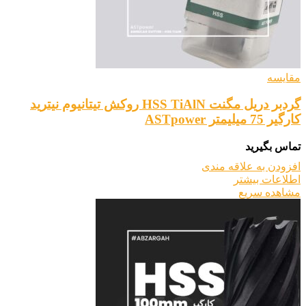
مقایسه
گردبر دریل مگنت HSS TiAlN روکش تیتانیوم نیترید
کارگیر 75 میلیمتر ASTpower
تماس بگیرید
افزودن به علاقه مندی
اطلاعات بیشتر
مشاهده سریع