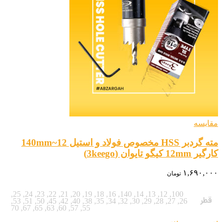
مقایسه
مته گردبر HSS مخصوص فولاد و استیل 12~140mm
کارگیر 12mm کیگو تایوان (3keego)
۱,۶۹۰,۰۰۰
تومان
,
25
,
24
,
23
,
22
,
21
,
20
,
19
,
18
,
16
,
140
,
14
,
13
,
12
,
100
قطر
,
53
,
51
,
50
,
45
,
42
,
40
,
38
,
35
,
34
,
32
,
30
,
29
,
28
,
27
,
26
70
,
67
,
65
,
63
,
60
,
57
,
55